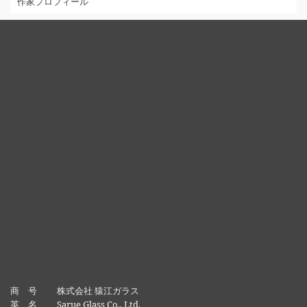
作家プロフィール
商 号 株式会社 猿江ガラス
英 名 Sarue Glass Co., Ltd.