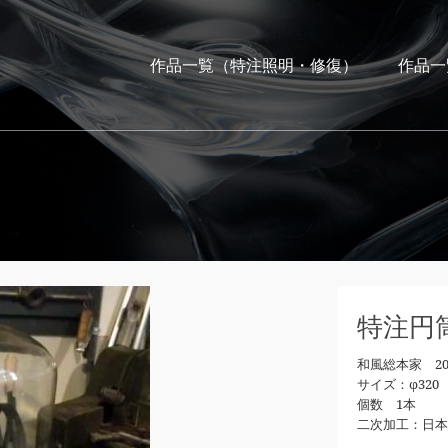
作品一覧（特注照明・修復）
作品一
特注円
和風総本家 2
サイズ：φ320 
個数 1本
二次加工：日本