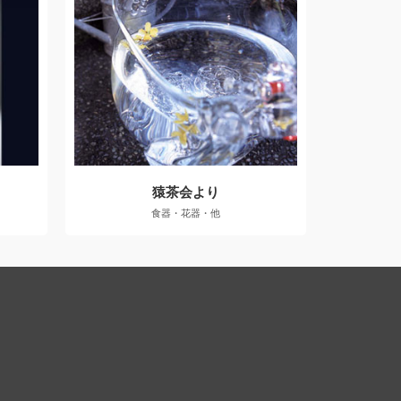
猿茶会より
食器・花器・他