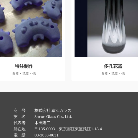
特注制作
多孔花器
食器・花器・他
食器・花器・他
商 号 株式会社 猿江ガラス
英 名 Sarue Glass Co., Ltd.
代表者 木田隆二
所在地 〒135-0003 東京都江東区猿江1-18-4
電 話 03-3633-0631