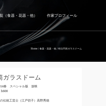
覧（食器・花器・他）
作家プロフィール
Home
/
食器・花器・他
/
特注円筒ガラスドーム
筒ガラスドーム
014春 スペシャル版 放映
h600
の伝統工芸士（江戸切子）高野秀徳