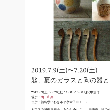
2019.7.9(土)〜7.20(土)
匙、夏のガラスと陶の器と
2019.7.9(土)〜7.20(土) 11:00〜19:00 期間中無休
場所：
陶 和楽
住所：福島県いわき市平字童子町１−６
ガラスの越中真知子、あかしゆりこ、田中由香、陶の