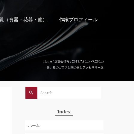
覧（食器・花器・他）
作家プロフィール
Home
/
展覧会情報
/
2019.7.9(土)〜7.20(土)
匙、夏のガラスと陶の器とアクセサリー展
Search
for:
Index
ホーム