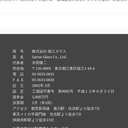
商 号 株式会社 猿江ガラス
英 名 Sarue Glass Co., Ltd.
代表者 木田隆二
所在地 〒135-0003 東京都江東区猿江1-18-4
電 話 03-3633-0631
F A X 03-3633-0638
設 立 2001年 3月
認 定 工場認可番号 第0002号 平成１２年６月３０日
資本金 1,000万円
決算期 1月（年1回）
アクセス 都営新宿線 菊川駅・住吉駅より徒歩7分
東京メトロ半蔵門線 住吉駅より徒歩7分
JR錦糸町駅より徒歩15分