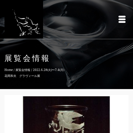
展覧会情報
Home
/
展覧会情報
/
2022.6.28(火)〜7.4(月)
花岡和夫 グラヴィール展