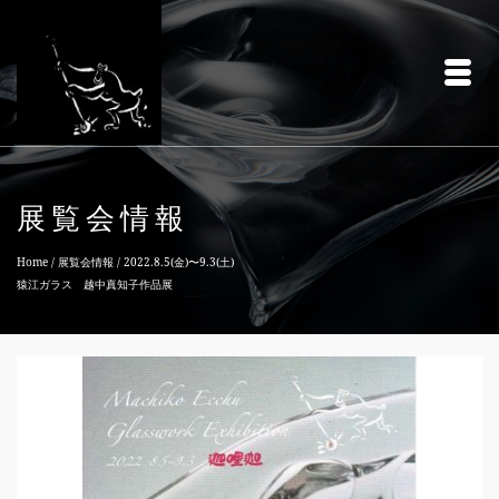
展覧会情報
Home
/
展覧会情報
/
2022.8.5(金)〜9.3(土)
猿江ガラス 越中真知子作品展