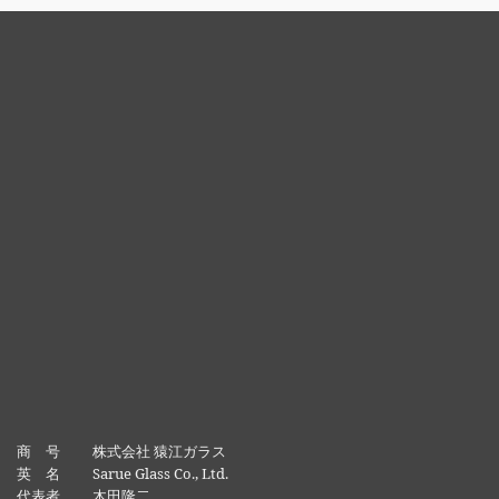
商 号 株式会社 猿江ガラス
英 名 Sarue Glass Co., Ltd.
代表者 木田隆二