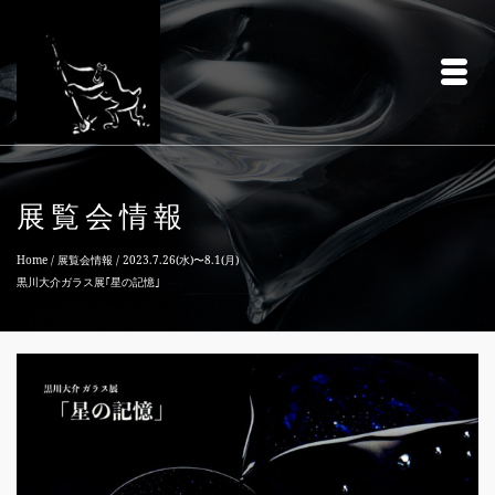
展覧会情報
Home
/
展覧会情報
/
2023.7.26(水)〜8.1(月)
黒川大介ガラス展｢星の記憶｣