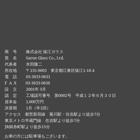
商 号 株式会社 猿江ガラス
英 名 Sarue Glass Co., Ltd.
代表者 木田隆二
所在地 〒135-0003 東京都江東区猿江1-18-4
電 話 03-3633-0631
F A X 03-3633-0638
設 立 2001年 3月
認 定 工場認可番号 第0002号 平成１２年６月３０日
資本金 1,000万円
決算期 1月（年1回）
アクセス 都営新宿線 菊川駅・住吉駅より徒歩7分
東京メトロ半蔵門線 住吉駅より徒歩7分
JR錦糸町駅より徒歩15分
お車の方には駐車場もございます。