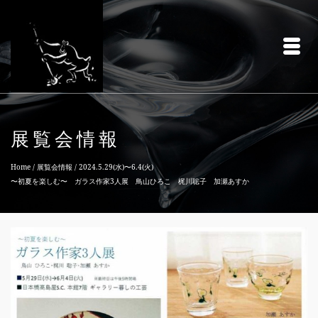
展覧会情報
Home
/
展覧会情報
/
2024.5.29(水)〜6.4(火)
〜初夏を楽しむ〜 ガラス作家3人展 鳥山ひろこ 梶川聡子 加瀬あすか