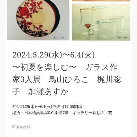
2024.5.29(水)〜6.4(火)
〜初夏を楽しむ〜 ガラス作
家3人展 鳥山ひろこ 梶川聡
子 加瀬あすか
2024.5.29(水)〜6.4(火)最終日17:00閉場
場所：日本橋高島屋S.C.本館7階 ギャラリー暮しの工芸
展覧会情報