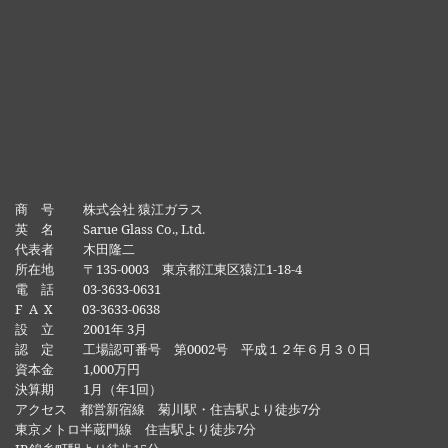
商 号 株式会社 猿江ガラス
英 名 Sarue Glass Co., Ltd.
代表者 木田隆二
所在地 〒135-0003 東京都江東区猿江1-18-4
電 話 03-3633-0631
F A X 03-3633-0638
設 立 2001年 3月
認 定 工場認可番号 第0002号 平成１２年６月３０日
資本金 1,000万円
決算期 1月（年1回）
アクセス 都営新宿線 菊川駅・住吉駅より徒歩7分
東京メトロ半蔵門線 住吉駅より徒歩7分