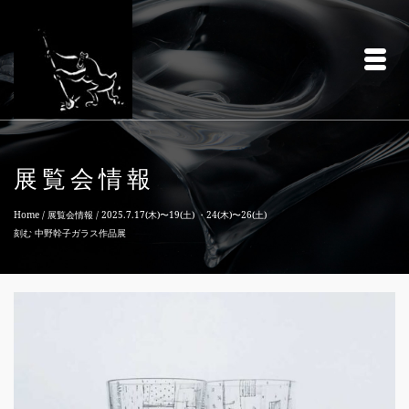
展覧会情報
Home
/
展覧会情報
/
2025.7.17(木)〜19(土) ・24(木)〜26(土)
刻む 中野幹子ガラス作品展